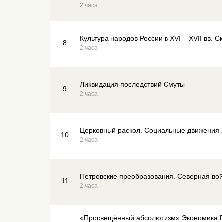
2 часа
Культура народов России в XVI – XVII вв. С
8
2 часа
Ликвидация последствий Смуты
9
2 часа
Церковный раскол. Социальные движения X
10
2 часа
Петровские преобразования. Северная во
11
2 часа
«Просвещённый абсолютизм» Экономика Ро