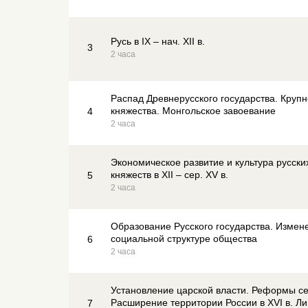
Русь в IX – нач. XII в.
3
2 часа
Распад Древнерусского государства. Круп
княжества. Монгольское завоевание
4
2 часа
Экономическое развитие и культура русски
княжеств в XII – сер. XV в.
5
2 часа
Образование Русского государства. Измен
социальной структуре общества
6
2 часа
Установление царской власти. Реформы сер
Расширение территории России в XVI в. Л
7