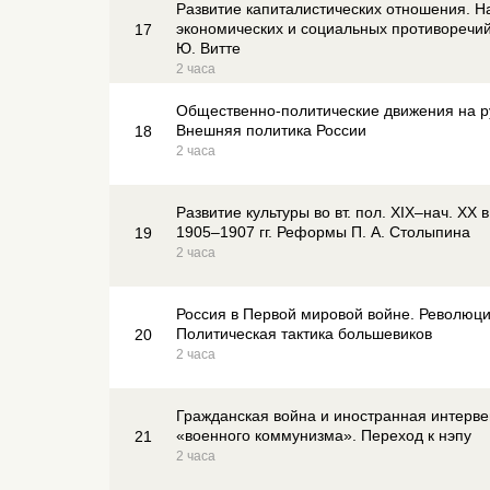
Развитие капиталистических отношения. Н
экономических и социальных противоречи
17
Ю. Витте
2 часа
Общественно-политические движения на р
Внешняя политика России
18
2 часа
Развитие культуры во вт. пол. XIX–нач. ХХ 
1905–1907 гг. Реформы П. А. Столыпина
19
2 часа
Россия в Первой мировой войне. Революция
Политическая тактика большевиков
20
2 часа
Гражданская война и иностранная интерве
«военного коммунизма». Переход к нэпу
21
2 часа