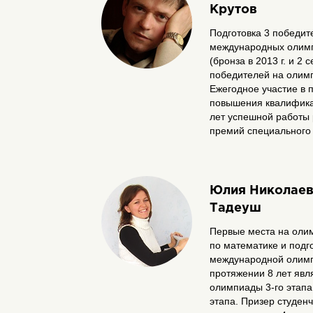
Крутов
Подготовка 3 победит
международных олимп
(бронза в 2013 г. и 2 с
победителей на олимп
Ежегодное участие в 
повышения квалифика
лет успешной работы 
премий специального
Юлия Николае
Тадеуш
Первые места на олим
по математике и подг
международной олим
протяжении 8 лет яв
олимпиады 3-го этапа, 
этапа. Призер студен