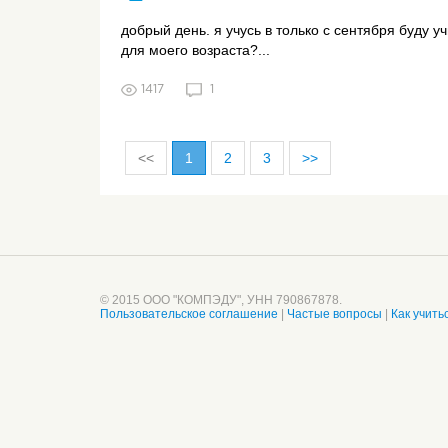
добрый день. я учусь в только с сентября буду у
для моего возраста?...
1417
1
<<
1
2
3
>>
© 2015 ООО "КОМПЭДУ", УНН 790867878.
Пользовательское соглашение
|
Частые вопросы
|
Как учить