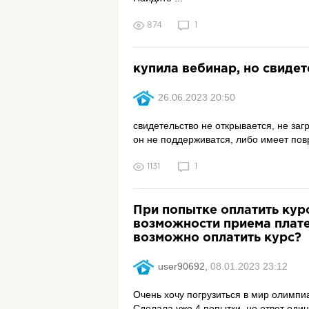
874
1
купила вебинар, но свиде
26.06.2023 20:50
свидетельство не открывается, не загр
он не поддерживатся, либо имеет пов
1131
1
При попытке оплатить кур
возможности приема плате
возможно оплатить курс?
user90692,
08.01.2023 23:12
Очень хочу погрузиться в мир олимпиа
Сделала уже 4 попытки, но ответ один