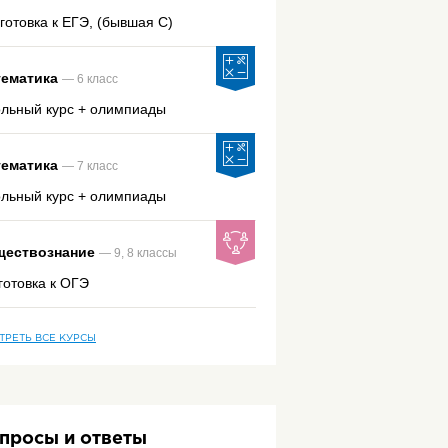
готовка к ЕГЭ, (бывшая С)
ематика
— 6 класс
льный курс + олимпиады
ематика
— 7 класс
льный курс + олимпиады
ествознание
— 9, 8 классы
готовка к ОГЭ
ТРЕТЬ ВСЕ КУРСЫ
просы и ответы