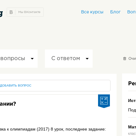
Все курсы
Блог
Воп
 вопросы
С ответом
Очи
Ре
ДОБАВИТЬ ВОПРОС
Ист
дании?
Под
Мат
вка к олимпиадам (2017) 8 урок, последнее задание:
кла