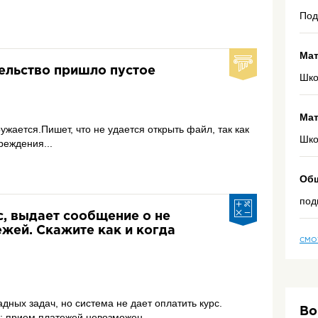
Под
Мат
тельство пришло пустое
Шко
Мат
ужается.Пишет, что не удается открыть файл, так как
Шко
реждения...
Общ
под
с, выдает сообщение о не
жей. Скажите как и когда
СМО
дных задач, но система не дает оплатить курс.
Во
: прием платежей невозможен. ...