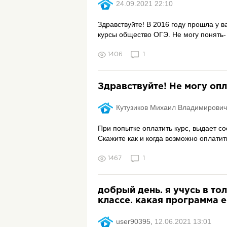
24.09.2021 22:10
Здравствуйте! В 2016 году прошла у 
курсы общество ОГЭ. Не могу понять-
1406
1
Здравствуйте! Не могу опл
Кутузиков Михаил Владимирович
При попытке оплатить курс, выдает с
Скажите как и когда возможно оплатить
1467
1
добрый день. я учусь в тол
классе. какая программа е
user90395,
12.06.2021 13:01