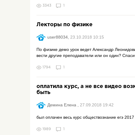
3343
1
Лекторы по физике
user88034,
23.10.2018 10:15
По физике демо урок ведет Александр Леонидов
вести другие преподаватели или он один? Спасиб
1794
1
оплатила курс, а не все видео во
быть
Демина Елена ,
27.09.2018 19:42
был оплачен весь курс обществознание егэ 2017 ,
1989
1