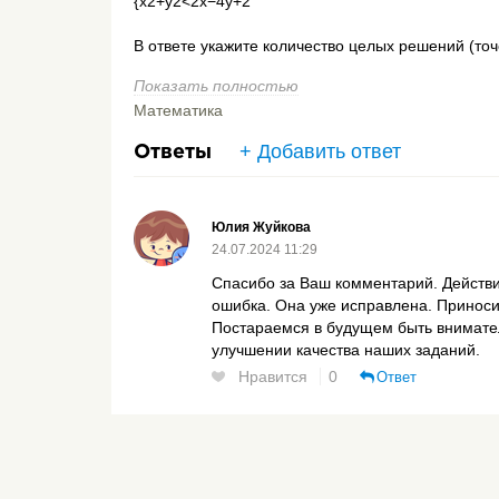
{x2+y2<2x−4y+2
В ответе укажите количество целых решений (точ
Показать полностью
После моего неправильного ответа, на сайте пок
Математика
Однако, если построить график и представить y 
+ Добавить ответ
Ответы
другой ответ. На моей прикрепленной фотографи
решений
Юлия Жуйкова
24.07.2024 11:29
Спасибо за Ваш комментарий. Действи
ошибка. Она уже исправлена. Принос
Постараемся в будущем быть внимате
улучшении качества наших заданий.
Нравится
0
Ответ