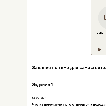
Задания по теме для самостоят
Задание 1
(2 балла)
Что из пе­ре­чис­лен­но­го от­но­сит­ся к до­хо­