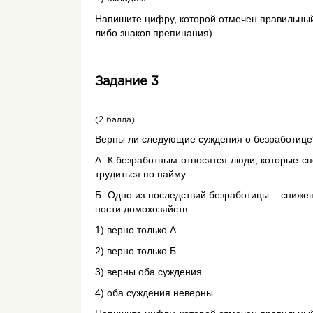
Напишите цифру, которой отмечен правильный 
либо знаков препинания).
Задание 3
(2 балла)
Верны ли сле­ду­ю­щие суж­де­ния о без­ра­бо­ти­ц
А. К без­ра­бот­ным от­но­сят­ся люди, ко­то­рые с
тру­дить­ся по найму.
Б. Одно из по­след­ствий без­ра­бо­ти­цы – сни­же­
но­сти до­мо­хо­зяйств.
1) верно толь­ко А
2) верно толь­ко Б
3) верны оба суж­де­ния
4) оба суж­де­ния не­вер­ны