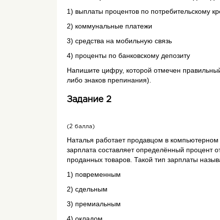
1) вы­пла­ты про­цен­тов по по­тре­би­тель­ско­му кре
2) ком­му­наль­ные пла­те­жи
3) сред­ства на мо­биль­ную связь
4) про­цен­ты по бан­ков­ско­му де­по­зи­ту
Напишите цифру, которой отмечен правильный 
либо знаков препинания).
Задание 2
(2 балла)
Наталья работает продавцом в компьютерном 
зарплата составляет определённый процент о
проданных товаров. Такой тип зарплаты назы
1) повременным
2) сдельным
3) премиальным
4) окладом