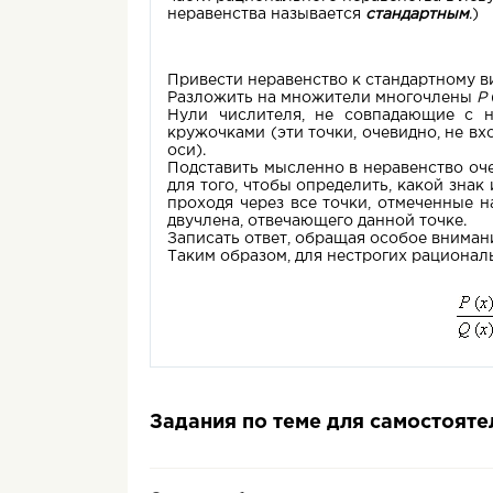
неравенства называется
стандартным
.)
Привести неравенство к стандартному 
Разложить на множители многочлены
P
Нули числителя, не совпадающие с н
кружочками (эти точки, очевидно, не в
оси).
Подставить мысленно в неравенство оч
для того, чтобы определить, какой зна
проходя через все точки, отмеченные н
двучлена, отвечающего данной точке.
Записать ответ, обращая особое внимани
Таким образом, для нестрогих рациона
Задания по теме для самостоят
Решение неравенств, содержащих выраж
Основные способы решений неравенст
Только, решая неравенства с модуле