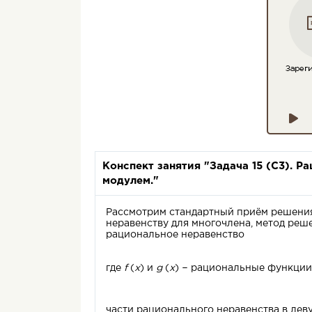
Конспект занятия "Задача 15 (С3). 
модулем."
Рассмотрим стандартный приём решения
неравенству для многочлена, метод реше
рациональное неравенство
где
f
(
x
) и
g
(
x
) − рациональные функции,
части рационального неравенства в леву