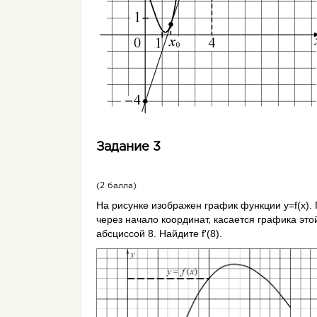
Выберем на
графике функции
точку с
окрестности точки
x
выберем произ
0
секущую
(ММ
). При
стремящемся
0
графику функции в точке с абсциссой х
Т.е. производная функции в точке х
равн
0
f(x
)).
0
Уравнение касательной к графику фун
В этом уравнении: x
- абсцисса точки ка
0
Задание 3
производной функции y=f(x) в точке кас
(2 балла)
На ри­сун­ке изоб­ра­жен гра­фик функ­ции
y=f(x)
.
через на­ча­ло ко­ор­ди­нат, ка­са­ет­ся гра­фи­ка э
абс­цис­сой 8. Най­ди­те
f'
(8).