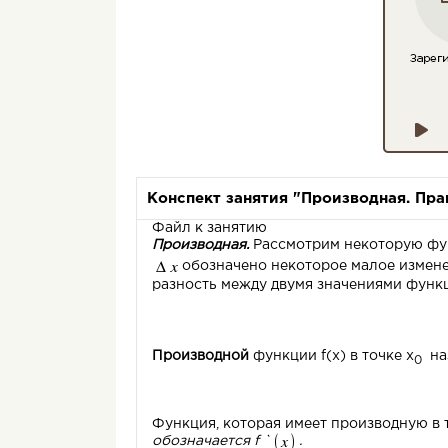
Конспект занятия "Производная. Пр
Файл к занятию
Производная.
Рассмотрим некоторую ф
о
бозначено некоторое
малое
измене
разность
между двумя значениями функ
Производной
функции f(x) в точке x
наз
0
Функция, которая имеет производную в 
обозначается
f
`
.