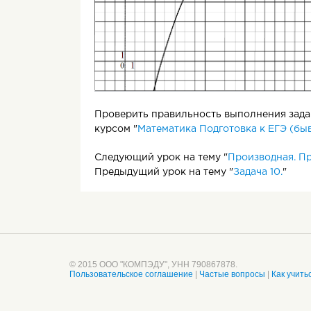
Задание
1. На рисунке изображены графи
абсциссой
x
. Найдите значение произво
0
Проверить правильность выполнения задан
курсом "
Математика Подготовка к ЕГЭ (быв
Следующий урок на тему "
Производная. П
Предыдущий урок на тему "
Задача 10.
"
Задание 2.
На рисунке изображены графи
Найдите значение производной функции f(
© 2015 ООО "КОМПЭДУ", УНН 790867878.
Пользовательское соглашение
|
Частые вопросы
|
Как учить