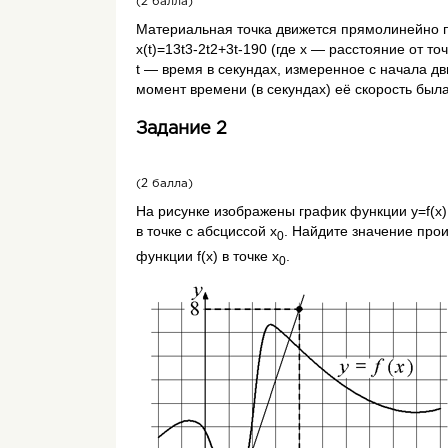
(2 балла)
Правила вычисления производных.
Если у функций
U
и
V
существуют прои
Ма­те­ри­аль­ная точка дви­жет­ся пря­мо­л
(U+V)`=U`+V`
x
(
t
)=
1
3
t
3
-
2
t
2
+
3
t
-
190
(где
x
— рас­сто­я­ние от точк
(UV)`= U`V+V`U
t
— время в се­кун­дах, из­ме­рен­ное с на­ча­ла дв
(CU)`= CU`
момент времени (в секундах) её скорость была
Задание 2
Производная сложной функции:
h
`(
=
g
`(
f
(
f
(2 балла)
На рисунке изображены график функции y=f(x)
в точке с абсциссой x
. Найдите значение про
0
Геометрический смысл производной.
функции f(x) в точке x
.
0