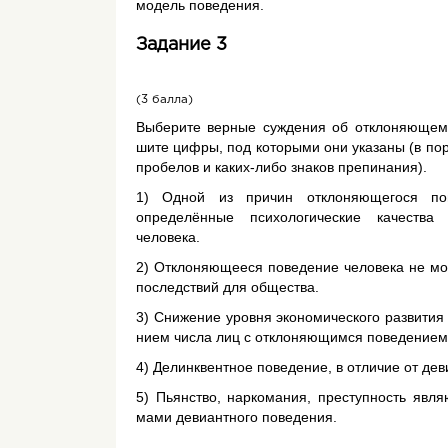
модель поведения.
Задание 3
(3 балла)
Вы­бе­ри­те вер­ные суж­де­ния об от­кло­ня­ю­щем­
ши­те цифры, под ко­то­ры­ми они ука­за­ны (в п
пробелов и каких-либо знаков препинания).
1) Одной из при­чин от­кло­ня­ю­ще­го­ся по
определённые психологические качества
человека.
2) Отклоняющееся поведение человека не мо
последствий для общества.
3) Сни­же­ние уров­ня эко­но­ми­че­ско­го раз­ви­тия
ни­ем числа лиц с от­кло­ня­ю­щим­ся по­ве­де­ни­ем
4) Делинквентное поведение, в отличие от дев
5) Пьян­ство, нар­ко­ма­ния, пре­ступ­ность явл
ма­ми де­ви­ант­но­го поведения.