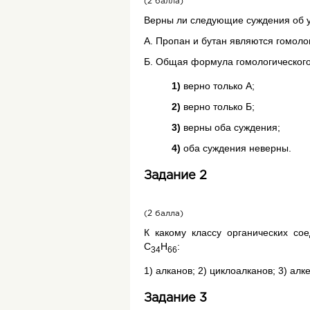
(2 балла)
Верны ли следующие суждения об 
А. Пропан и бутан являются гомоло
Б. Общая формула гомологического
Валентный угол Н-С-Н равен 1
(масштабных) и шаростержнев
1)
верно только А;
2)
верно только Б;
3)
верны оба суждения;
4)
оба суждения неверны.
Задание 2
Для записи удобно использов
(2 балла)
К какому классу органических со
С
Н
:
34
66
1) алканов; 2) циклоалканов; 3) алк
Задание 3