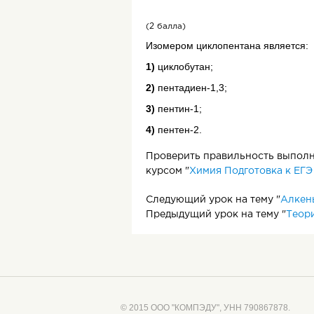
(2 балла)
В молекуле следующего гомоло
пространственную конструкц
Изомером циклопентана является:
1)
циклобутан;
2)
пентадиен-1,3;
3)
пентин-1;
4)
пентен-2.
Для молекул алканов, содержа
Проверить правильность выполне
курсом "
Химия Подготовка к ЕГЭ
Следующий урок на тему "
Алкен
Предыдущий урок на тему "
Теори
© 2015 ООО "КОМПЭДУ", УНН 790867878.