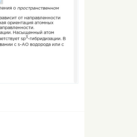
вления о
пространственном
 зависит от направленности
нная ориентация атомных
аправленности.
изации. Насыщенный атом
3
етствует sp
-гибридизации. В
вании с s-АО водорода или с
Поэтому молекула простейшего
атом углерода, а в вершинах –