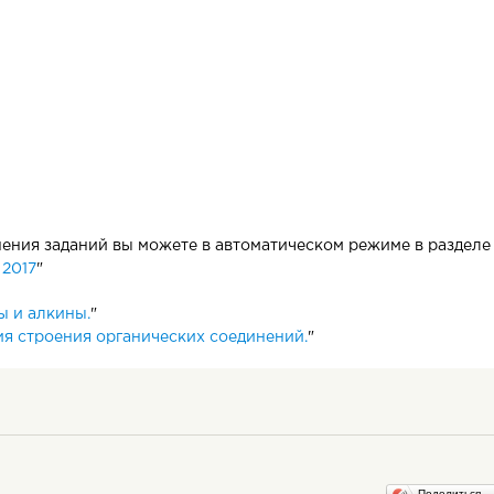
3
га – этана С
Н
– два тетраэдрических sp
- атома углерода 
2
6
ию:
щих свыше 2-х атомов углерода, характерны изогнутые форм
ния заданий вы можете в автоматическом режиме в разделе 
 2017
"
ы и алкины.
"
я строения органических соединений.
"
Поделиться…