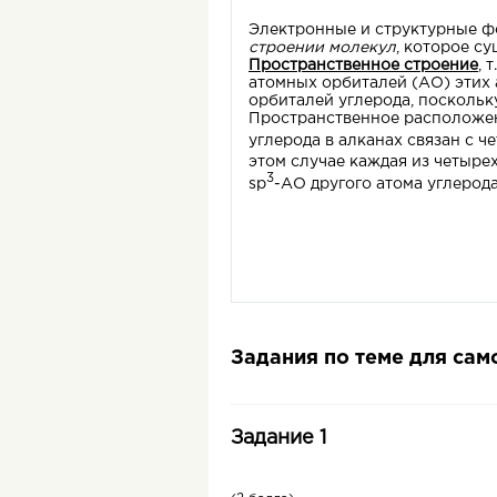
Электронные и структурные 
строении молекул
, которое с
Пространственное строение
, 
атомных орбиталей (АО) этих 
орбиталей углерода, поскольк
Пространственное расположен
углерода в алканах связан с ч
этом случае каждая из четырех
3
sp
-АО другого атома углерода
Четыре -связи углерода напр
Задания по теме для са
представителя алканов – мета
атомы водорода:
Задание 1