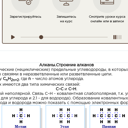
Алканы.Строение алканов
ческие (нециклические) предельные углеводороды, в которы
 связями в неразветвленные или разветвленные цепи.
лу
C
H
, где
n
– число атомов углерода.
n
2
n
+2
 имеются два типа химических связей:
С–С
и
С–Н
.
й неполярной. Связь С–Н - ковалентная слабополярная, т.к. 
 для углерода и 2.1 - для водорода). Образование ковалентных
рода и водорода можно показать с помощью электронных фо