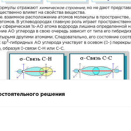
формулы отражают
химическое строение
, но не дают предста
ущественно влияет на свойства вещества.
т.е. взаимное расположение атомов молекулы в пространстве,
атомов. В углеводородах главную роль играет пространстве
у сферическая 1s-АО атома водорода лишена определенной н
ие АО углерода в свою очередь зависит от типа его гибрид
етырьмя другими атомами. Следовательно, его состояние соотв
3
 sp
-гибридных АО углерода участвует в осевом (-) перекры
, образуя -связи С-Н или С-С.
о
авлены в пространстве под тетраэдрическим углом 109
28'. 
мостоятельного решения
на СН
– имеет форму тетраэдра, в центре которого находится 
4