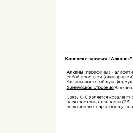
Конспект занятия "Алканы."
Алканы
(парафины)
– алифати
собой простыми (одинарными)
Алканы имеют общую форму
Химическое строение.
Валканах
Связь С–С является ковалентно
электроотрицательности (2.5 -
электронных пар атомов угле