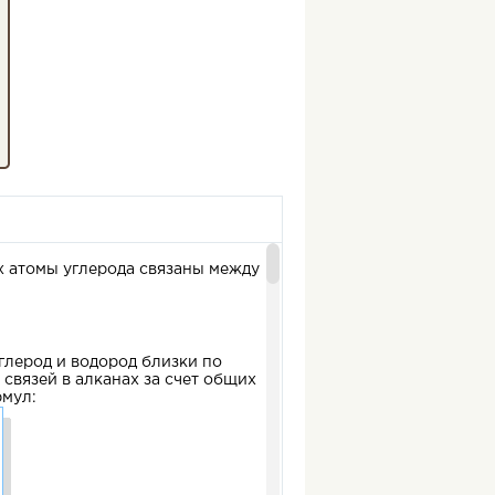
х атомы углерода связаны между
углерод и водород близки по
 связей в алканах за счет общих
рмул: