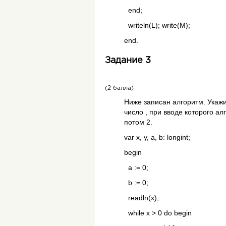
end;
writeln(L); write(M);
end.
Задание 3
(2 балла)
Ниже записан алгоритм. Укаж
число , при вводе которого ал
потом 2.
var x, y, a, b: longint;
begin
a := 0;
b := 0;
readln(x);
while x > 0 do begin