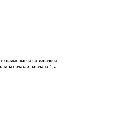
ите наименьшее пятизначное
горитм печатает сначала 4, а