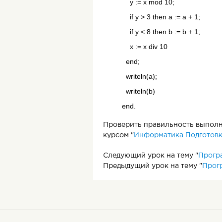
y := x mod 10;
if y > 3 then a := a + 1;
if y < 8 then b := b + 1;
x := x div 10
end;
writeln(a);
writeln(b)
end.
Проверить правильность выполне
курсом "
Информатика Подготовка
Следующий урок на тему "
Прогр
Предыдущий урок на тему "
Прог