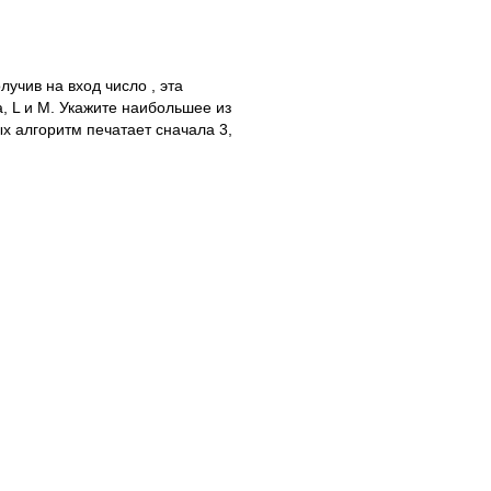
учив на вход число , эта
, L и M. Укажите наибольшее из
ых алгоритм печатает сначала 3,