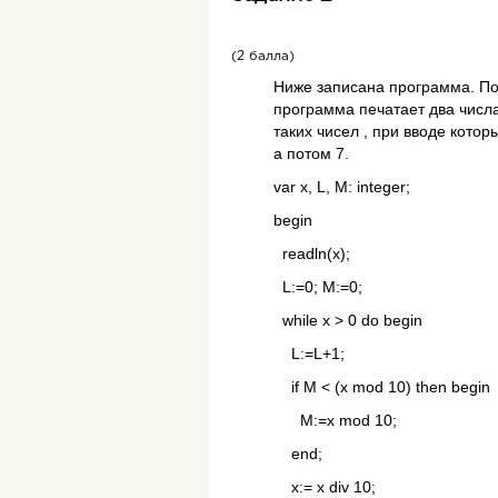
(2 балла)
Ниже записана программа. Пол
программа печатает два числа
таких чисел , при вводе котор
а потом 7.
var x, L, M: integer;
begin
readln(x);
L:=0; M:=0;
while x > 0 do begin
L:=L+1;
if M < (x mod 10) then begin
M:=x mod 10;
end;
x:= x div 10;