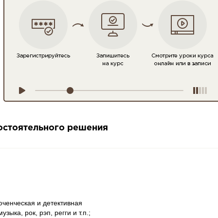
мостоятельного решения
юченческая и детективная
ыка, рок, рэп, регги и т.п.;