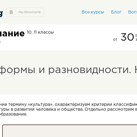
Все курсы
Блог
Воп
нание
10, 11 классы
30
от
 формы и разновидности. 
ние термину «культура», охарактеризуем критерии классифика
уры в развитии человека и общества. Отдельно рассмотрим 
образование.