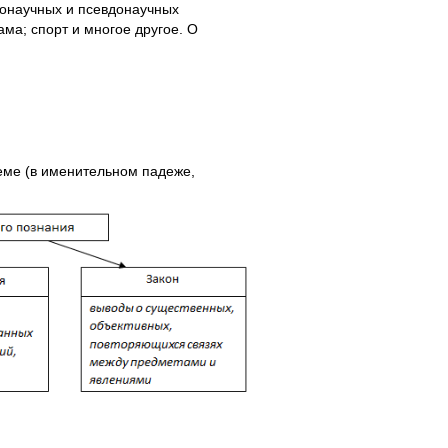
лонаучных и псевдонаучных
ама; спорт и многое другое. О
еме (в именительном падеже,
.