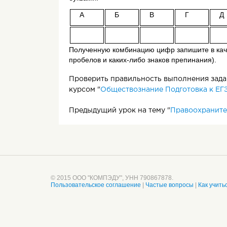
А
Б
В
Г
Д
Полученную комбинацию цифр запишите в каче
пробелов и каких-либо знаков препинания).
7.
Проверить правильность выполнения задан
курсом "
Обществознание Подготовка к ЕГЭ
Предыдущий урок на тему "
Правоохраните
© 2015 ООО "КОМПЭДУ", УНН 790867878.
Пользовательское соглашение
|
Частые вопросы
|
Как учить