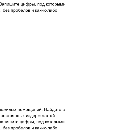
 За­пи­ши­те цифры, под ко­то­ры­ми
я, без пробелов и каких-либо
не­жи­лых по­ме­ще­ний. Най­ди­те в
о­сто­ян­ных из­дер­жек этой
за­пи­ши­те цифры, под ко­то­ры­ми
я, без пробелов и каких-либо