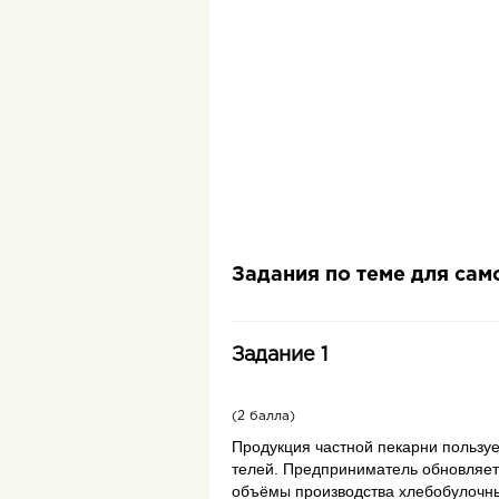
Задания по теме для са
Задание 1
(2 балла)
Про­дук­ция част­ной пе­кар­ни поль­зу­
те­лей. Пред­при­ни­ма­тель об­нов­ля­ет 
объёмы про­из­вод­ства хле­бо­бу­лоч­н