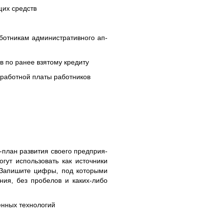
­щих средств
от­ни­кам ад­ми­ни­стра­тив­но­го ап­
ов по ранее взя­то­му кре­ди­ту
­ра­бот­ной платы ра­бот­ни­ков
план раз­ви­тия сво­е­го пред­при­я­
гут ис­поль­зо­вать как ис­точ­ни­ки
? За­пи­ши­те цифры, под ко­то­ры­ми
ания, без пробелов и каких-либо
ен­ных тех­но­ло­гий