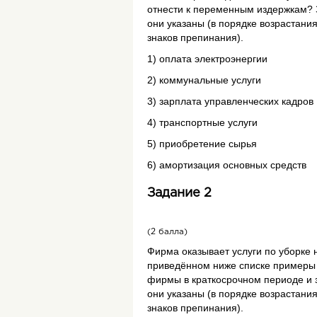
от­не­сти к пе­ре­мен­ным из­держ­кам?
они ука­за­ны (в порядке возрастани
знаков препинания).
1) опла­та элек­тро­энер­гии
2) ком­му­наль­ные услу­ги
3) зар­пла­та управ­лен­че­ских кад­ров
4) транс­порт­ные услу­ги
5) при­об­ре­те­ние сырья
6) амор­ти­за­ция ос­нов­ных средств
Задание 2
(2 балла)
Фирма ока­зы­ва­ет услу­ги по убор­ке 
при­ведённом ниже спис­ке при­ме­ры п
фирмы в крат­ко­сроч­ном пе­ри­о­де и 
они ука­за­ны (в порядке возрастани
знаков препинания).