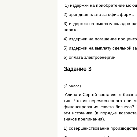
1) из­держ­ки на при­об­ре­те­ние мо­ю
2) аренд­ная плата за офис фирмы
3) из­держ­ки на вы­пла­ту окла­дов ра­б
па­ра­та
4) из­держ­ки на по­га­ше­ние про­цен­т
5) из­держ­ки на вы­пла­ту сдель­ной за
6) опла­та элек­тро­энер­гии
Задание 3
(2 балла)
Алина и Сер­гей со­став­ля­ют биз­нес-
тия. Что из пе­ре­чис­лен­но­го они мо
фи­нан­си­ро­ва­ния сво­е­го биз­не­са
эти ис­точ­ни­ки
(в порядке возраст
знаков препинания)
.
1) со­вер­шен­ство­ва­ние про­из­вод­ств