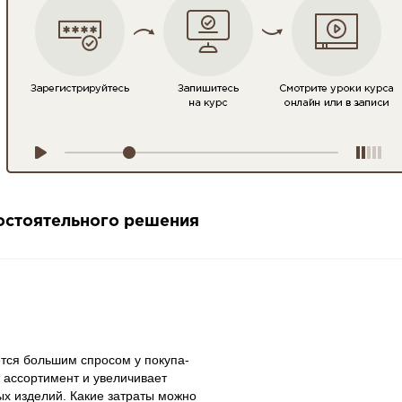
мостоятельного решения
ет­ся боль­шим спро­сом у по­ку­па­
ас­сор­ти­мент и уве­ли­чи­ва­ет
ых из­де­лий. Какие за­тра­ты можно