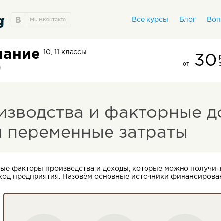
Все курсы
Блог
Воп
нание
10, 11 классы
30
от
зводства и факторные д
и переменные затраты
ые факторы производства и доходы, которые можно получить
ход предприятия. Назовём основные источники финансирован