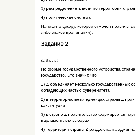
3) рас­пре­де­ле­ние вла­сти по тер­ри­то­рии стра­
4) по­ли­ти­че­ская си­сте­ма
Напишите цифру, которой отмечен правильный 
либо знаков препинания).
Задание 2
(2 балла)
По форме государственного устройства страна
государство. Это значит, что
1) Z объединяет несколько государственных о
обладающих частью суверенитета
2) в территориальных единицах страны Z при
конституции
3) в стране Z правительство формируется пар
парламентских выборах
4) территория страны Z разделена на админи