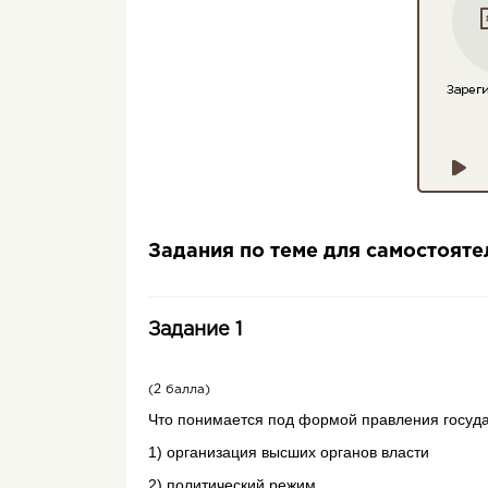
Задания по теме для самостоят
Задание 1
(2 балла)
Что по­ни­ма­ет­ся под фор­мой прав­ле­ния го­су­д
1) ор­га­ни­за­ция выс­ших ор­га­нов вла­сти
2) по­ли­ти­че­ский режим