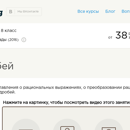
Все курсы
Блог
Воп
8 класс
38
от
иады
(2016)
бей
ставления о рациональных выражениях, о преобразовании р
дробей.
Нажмите на картинку, чтобы посмотреть видео этого заняти