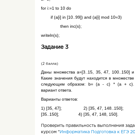
for i:=1 to 10 do
if (a[i] in [10..99]) and (a[i] mod 10=3)
then inc(s);
writeln(s);
Задание 3
(2 балла)
Даны множества a=[3..15, 35, 47, 100..150] и c
Какие значения будут находится в множестве
следующим образом: b= (a - c) * (a + c).
вариант ответа.
Варианты ответов:
1) [35, 47]; 2) [35, 47, 148..150]
[35..150]; 4) [35, 47, 148, 150].
Проверить правильность выполнения задан
курсом "
Информатика Подготовка к ЕГЭ 20