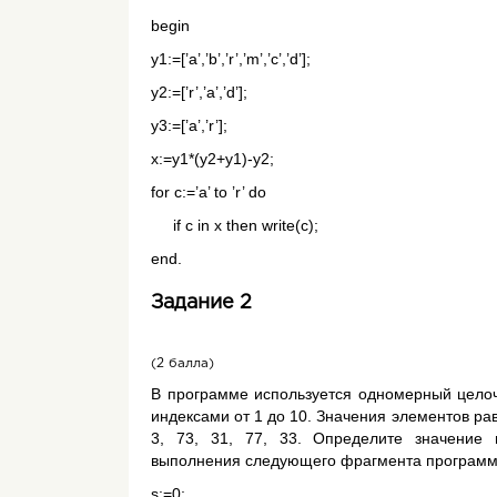
begin
y1:=[’a’,’b’,’r’,’m’,’c’,’d’];
y2:=[’r’,’a’,’d’];
y3:=[’a’,’r’];
x:=y1*(y2+y1)-y2;
for c:=’a’ to ’r’ do
if c in x then write(c);
end.
Задание 2
(2 балла)
В программе используется одномерный цело
индексами от 1 до 10. Значения элементов равн
3, 73, 31, 77, 33. Определите значени
выполнения следующего фрагмента программ
s:=0;