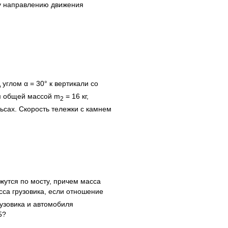
у направлению движения
 углом α = 30° к вертикали со
ом общей массой
m
= 16 кг,
2
ьсах. Скорость тележки с камнем
ижутся по мосту, причем масса
асса грузовика, если отношение
узовика и автомобиля
5?