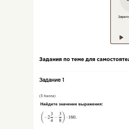
Задания по теме для самостоят
Задание 1
(3 балла)
Най­ди­те зна­че­ние вы­ра­же­ния: